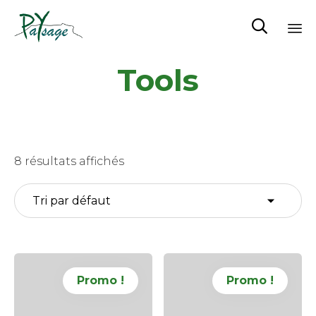

Sk
Tools
to
co
8 résultats affichés
Promo !
Promo !