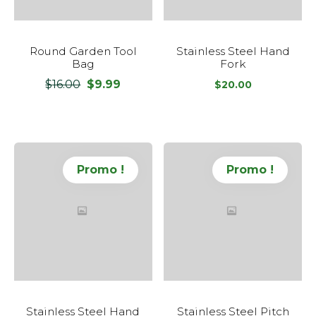
Round Garden Tool
Stainless Steel Hand
Bag
Fork
$
16.00
$
9.99
Le
Le
$
20.00
prix
prix
initial
actuel
était :
est :
$16.00.
$9.99.
Promo !
Promo !
Stainless Steel Hand
Stainless Steel Pitch