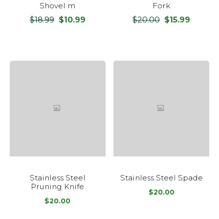
Shovel m
Fork
$
18.99
$
10.99
$
20.00
$
15.99
Le
Le
Le
Le
prix
prix
prix
prix
initial
actuel
initial
actuel
était :
est :
était :
est :
$18.99.
$10.99.
$20.00.
$15.99.
Stainless Steel
Stainless Steel Spade
Pruning Knife
$
20.00
$
20.00